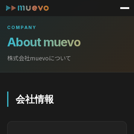
メ
イ
ン
コ
COMPANY
ン
About muevo
テ
ン
ツ
株式会社muevoについて
へ
移
動
会社情報